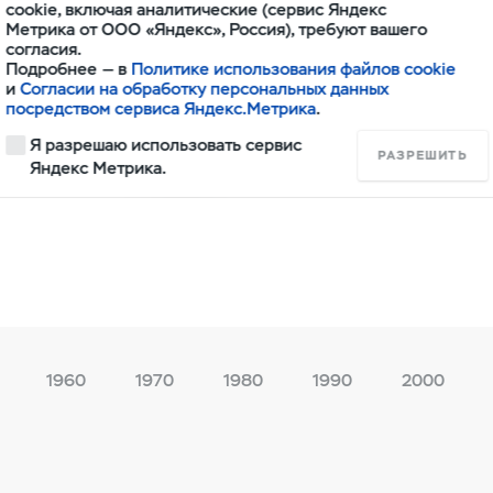
СССР принимает решение об эвакуации из
cookie, включая аналитические (сервис Яндекс
ряда крупнейших предприятий. Было прин
Метрика от ООО «Яндекс», Россия), требуют вашего
решение об открытии сборочного произво
согласия.
Завода Имени Сталина (ЗИС) в Ульяновске
Подробнее — в
Политике использования файлов cookie
Правительства СССР в октябре 1941 г. част
и
Согласии на обработку персональных данных
коллектива Московского автомобильного 
посредством сервиса Яндекс.Метрика
.
вместе с оборудованием была эвакуирова
Я разрешаю использовать сервис
в г. Ульяновск. К началу 1942 года цех бо
РАЗРЕШИТЬ
выпустил свою первую продукцию — авиа
Яндекс Метрика.
снаряды.
1960
1970
1980
1990
2000