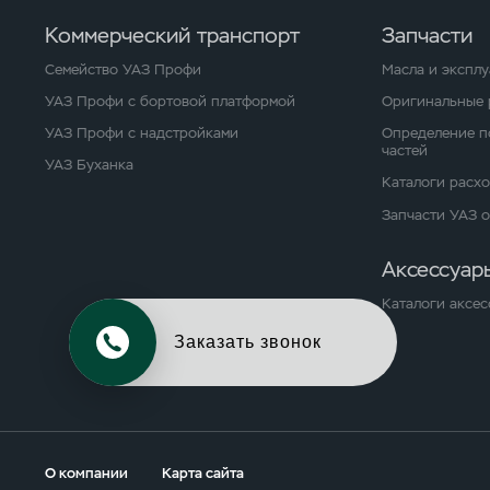
Коммерческий транспорт
Запчасти
Семейство УАЗ Профи
Масла и экспл
УАЗ Профи с бортовой платформой
Оригинальные 
УАЗ Профи с надстройками
Определение п
частей
УАЗ Буханка
Каталоги расх
Запчасти УАЗ 
Аксессуар
Каталоги аксес
Обменять авто
О компании
Карта сайта