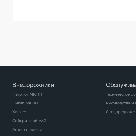
Внедорожники
Обслужива
Патриот МКПП
Техническое о
Пикап МКПП
Руководства и
Хантер
Спецпредложен
Собери свой УАЗ
Авто в наличии