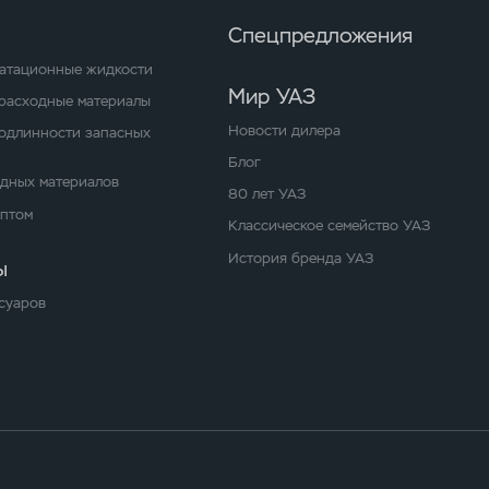
Спецпредложения
уатационные жидкости
Мир УАЗ
расходные материалы
Новости дилера
одлинности запасных
Блог
одных материалов
80 лет УАЗ
оптом
Классическое семейство УАЗ
История бренда УАЗ
ы
суаров