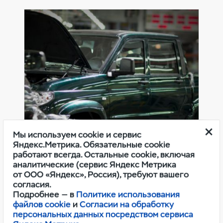
Мы используем cookie и сервис
Яндекс.Метрика. Обязательные cookie
работают всегда. Остальные cookie, включая
Оригинальные расходные
аналитические (сервис Яндекс Метрика
материалы УАЗ
от ООО «Яндекс», Россия), требуют вашего
согласия.
Подробнее — в
Политике использования
файлов cookie
и
Согласии на обработку
персональных данных посредством сервиса