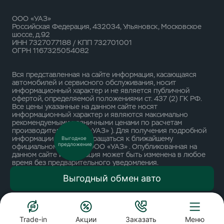
ООО «УАЗ»
Российская Федерация, 432034, Ульяновск, Московское
шоссе, д.92
ИНН 7327077188 / КПП 732701001
ОГРН 1167325054082
Вся представленная на сайте информация, касающаяся
автомобилей и сервисного обслуживания, носит
информационный характер и не является публичной
офертой, определяемой положениями ст. 437 (2) ГК РФ.
Все цены указанные на данном сайте носят
информационный характер и являются максимально
рекомендуемыми розничными ценами по расчетам
производителя ( ООО «УАЗ» ). Для получения подробной
информации просьба обращаться к ближайшему
Выгодное
предложение
официальному дилеру ООО «УАЗ» . Опубликованная на
данном сайте информация может быть изменена в любое
время без предварительного уведомления.
Выгодный обмен авто
Trade-in
Акции
Заказать
Меню